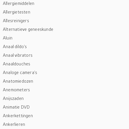
Allergiemiddelen
Allergietesten
Allesreinigers
Alternatieve geneeskunde
Aluin
Anaal dildo's
Anaal vibrators
Anaaldouches
Analoge camera's
Anatomiedozen
Anemometers
Anijszaden
Animatie DVD
Ankerkettingen
Ankerlieren