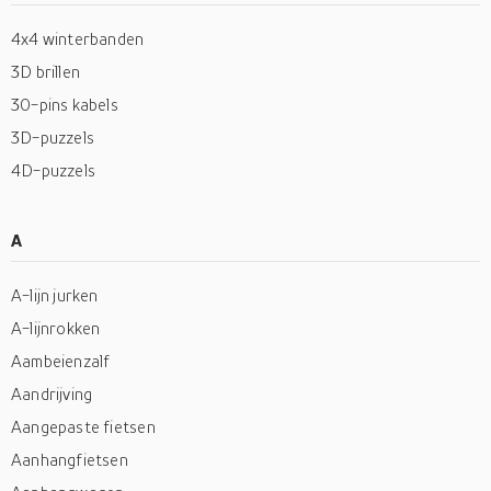
4x4 winterbanden
3D brillen
30-pins kabels
3D-puzzels
4D-puzzels
A
A-lijn jurken
A-lijnrokken
Aambeienzalf
Aandrijving
Aangepaste fietsen
Aanhangfietsen