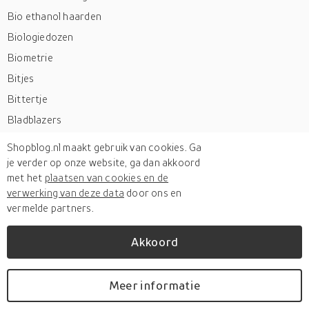
Bio ethanol haarden
Biologiedozen
Biometrie
Bitjes
Bittertje
Bladblazers
Bladmuziek
Shopblog.nl maakt gebruik van cookies. Ga
Blanco kaarten
je verder op onze website, ga dan akkoord
met het
plaatsen van cookies en de
Blazers
verwerking van deze data
door ons en
Bleekmiddelen
vermelde partners.
Blenders
Akkoord
Blikopeners
Blikvoedsel
Meer informatie
Blinddoeken
Blindplaten