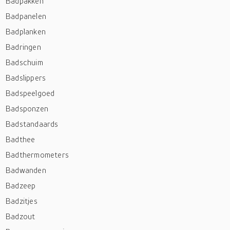
Badpakken
Badpanelen
Badplanken
Badringen
Badschuim
Badslippers
Badspeelgoed
Badsponzen
Badstandaards
Badthee
Badthermometers
Badwanden
Badzeep
Badzitjes
Badzout